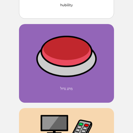
hubility
מתג גדול