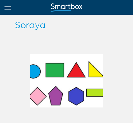
Soraya
Online Grids
Iniciar sesión
Regístrate
Español