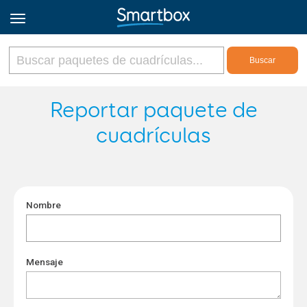
Online Grids
Reportar paquete de
cuadrículas
Iniciar sesión
Regístrate
Nombre
Español
Mensaje