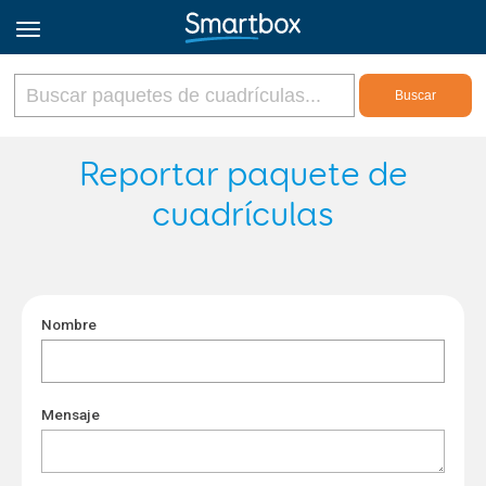
Online Grids
Reportar paquete de
cuadrículas
Iniciar sesión
Regístrate
Nombre
Español
Mensaje