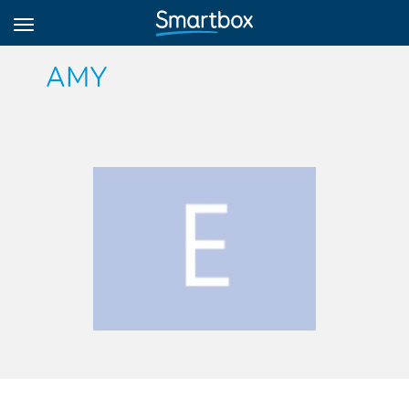
AMY
Online Grids
Iniciar sesión
Regístrate
Español