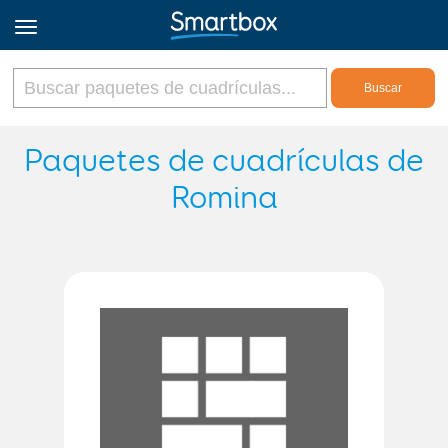
Online Grids
Paquetes de cuadrículas de
Romina
Iniciar sesión
Regístrate
Español