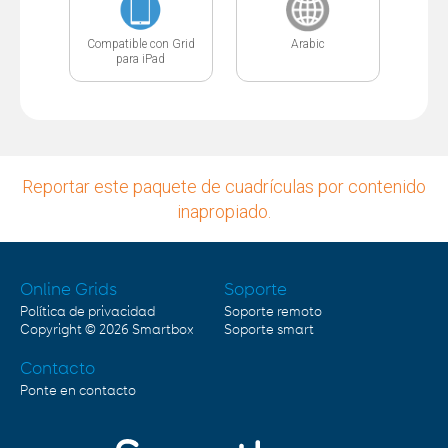
Compatible con Grid
Arabic
para iPad
Reportar este paquete de cuadrículas por contenido
inapropiado.
Online Grids
Soporte
Política de privacidad
Soporte remoto
Copyright © 2026
Smartbox
Soporte smart
Contacto
Ponte en contacto