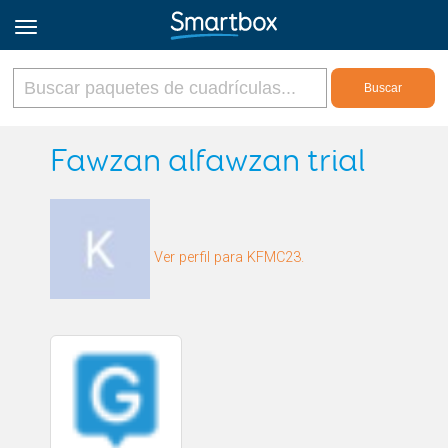
Online Grids
Fawzan alfawzan trial
Iniciar sesión
Ver perfil para KFMC23.
Regístrate
Español