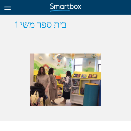
בית ספר משי 1
Online Grids
Iniciar sesión
Regístrate
Español