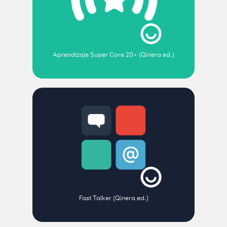
Aprendizaje Super Core 20+ (Qinera ed.)
Fast Talker (Qinera ed.)