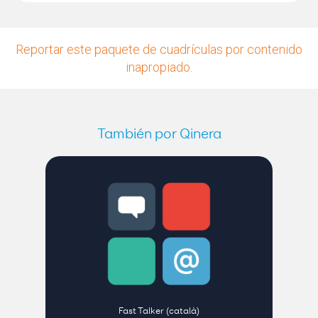
Reportar este paquete de cuadrículas por contenido
inapropiado.
También por Qinera
Fast Talker (català)