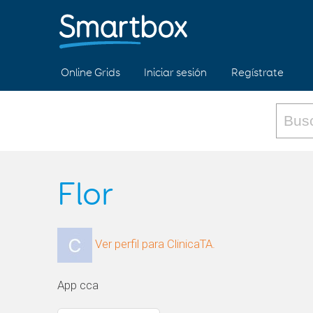
Online Grids
Iniciar sesión
Regístrate
Flor
Ver perfil para ClinicaTA.
App cca