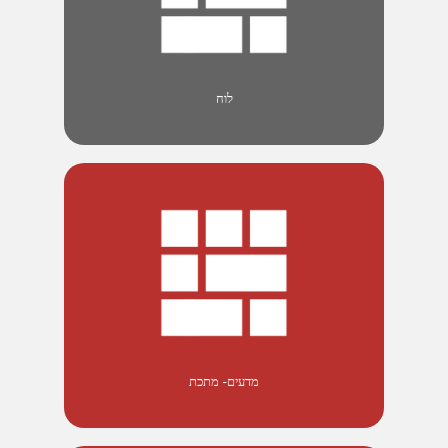
לוח
מדעים- מתכת