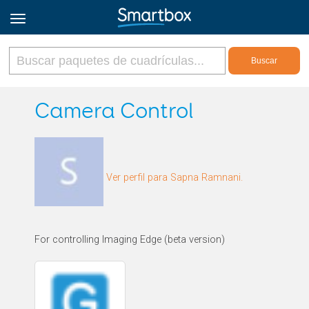
Online Grids
Camera Control
Iniciar sesión
Ver perfil para Sapna Ramnani.
Regístrate
Español
For controlling Imaging Edge (beta version)