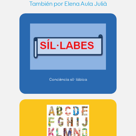
También por Elena Aula Julià
Conciència sil·làbica