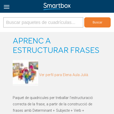
Online Grids
APRENC A
ESTRUCTURAR FRASES
Iniciar sesión
Regístrate
Ver perfil para Elena Aula Julià.
Español
Paquet de quadricules per treballar l'estructuració
correcta de la frase, a partir de la construcció de
frases amb Determinant + Subjecte + Verb +