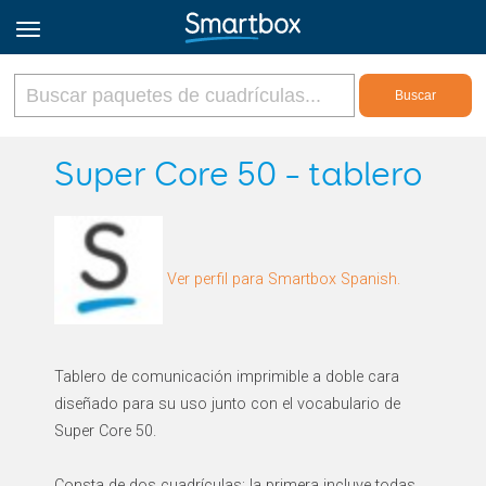
Online Grids
Super Core 50 – tablero
Iniciar sesión
Ver perfil para Smartbox Spanish.
Regístrate
Español
Tablero de comunicación imprimible a doble cara
diseñado para su uso junto con el vocabulario de
Super Core 50.
Consta de dos cuadrículas: la primera incluye todas