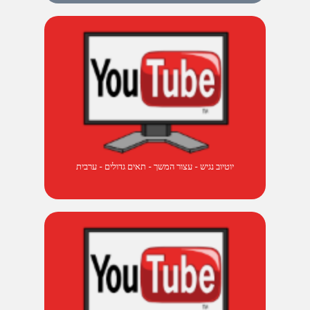
יוטיוב נגיש - עצור המשך - תאים גדולים - ערבית