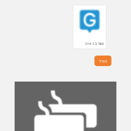
נוצר ב Grid 3
הורד