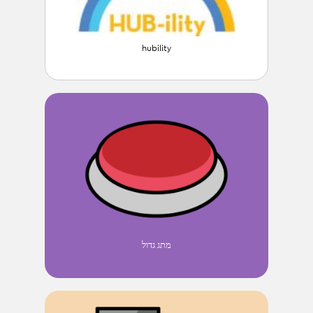
hubility
מתג גדול