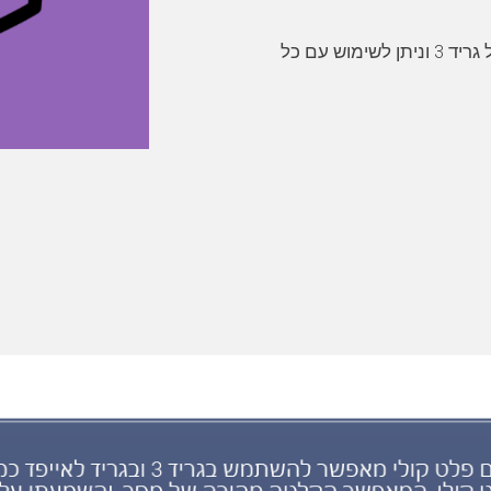
היישום משתמש ביכולות השליטה במחשב של גריד 3 וניתן לשימוש עם כל