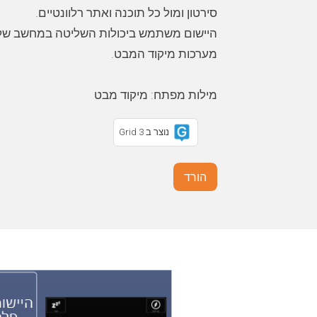
מילות מפתח: מיקוד מבט
נוצר ב Grid 3
הורד