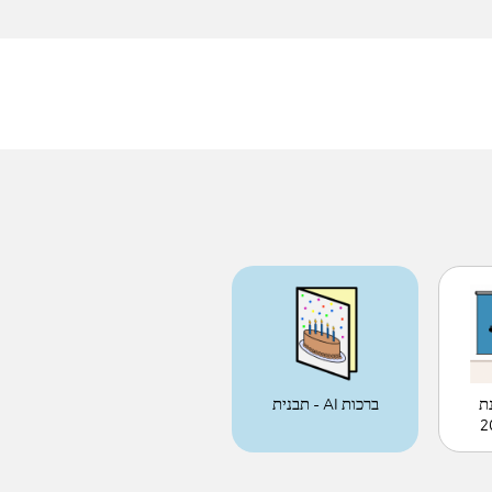
ת
ברכות AI - תבנית