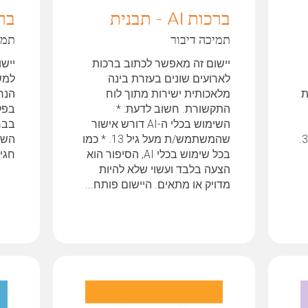
ברכות AI - תבנית
בר
תמיכה דיבור
תמי
יישום זה מאפשר לכתוב ברכות
ייש
לארועים שונים בעזרת בינה
למש
ת
מלאכותית ישירות מתוך לוח
הנר
התקשורת. חשוב לדעת: *
בפק
השימוש בכלי ה-AI דורש אישור
בבח
שברשותו להפעלת לוחות גריד 3.
שהמשתמש/ת מעל גיל 13. * כמו
השנ
בכל שימוש בכלי AI, הסיפור הוא
חגי
הצעה בלבד ועשוי שלא להיות
מדויק או מתאים. היישום פותח...