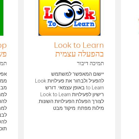
Look to Learn
בהפעלה עצמית
פש
תמיכה דיבור
תמי
יישום המאפשר למשתמש
אפל
להפעיל ולבחור את פעילויות Look
to Learn באופן עצמאי. דורש
רישיון לפעילויות Look to Learn
למח
לצורך הפעלת הפעילויות השונות.
להו
מילות מפתח: מיקוד מבט
למח
לבצע
להש
צפיה