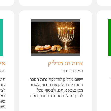
איזה חג מדליק
איל
תמיכה דיבור
תמי
יישום מדליק להדלקת נרות חנוכה.
תרג
בהתחלה נדליק את הנרות, לאחר
עוב
מכן נצבע אותם, ולבסוף נוכל
לציפ
לברך. מילות מפתח: חנוכה, חגים
באמ
פעמ
פעם