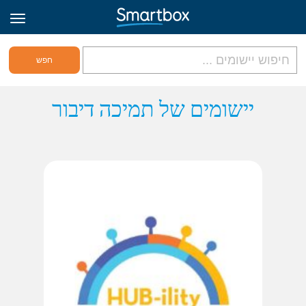
גריד אונליין
יישומים של תמיכה דיבור
היכנס
הירשם לאתר
Hebrew