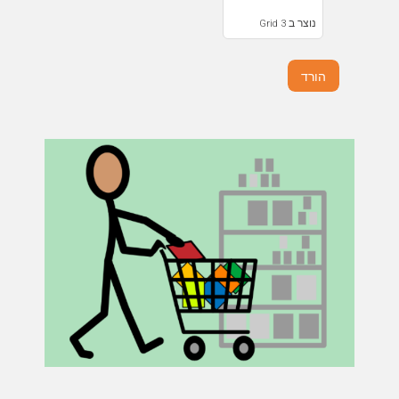
נוצר ב Grid 3
הורד