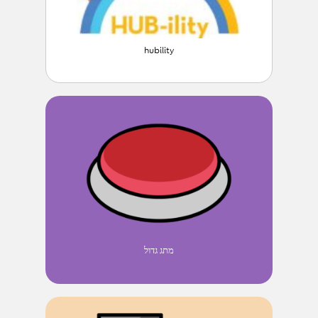
hubility
מתג גדול