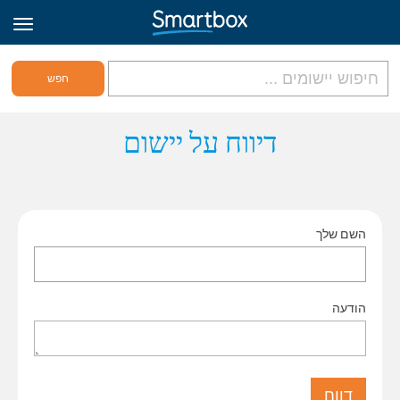
גריד אונליין
דיווח על יישום
היכנס
השם שלך
הירשם לאתר
Hebrew
הודעה