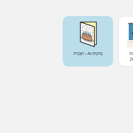
ת
ברכות AI - תבנית