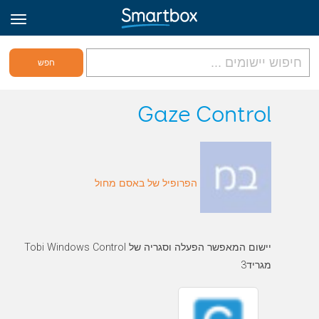
גריד אונליין
Gaze Control
היכנס
הפרופיל של באסם מחול
הירשם לאתר
Hebrew
יישום המאפשר הפעלה וסגריה של Tobi Windows Control
מגריד3