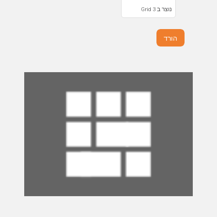
נוצר ב Grid 3
הורד