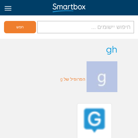
גריד אונליין
gh
היכנס
הפרופיל של g
הירשם לאתר
Hebrew