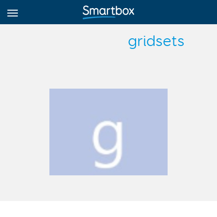
gridsets
גריד אונליין
היכנס
הירשם לאתר
Hebrew