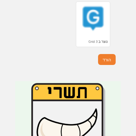
נוצר ב Grid 3
הורד