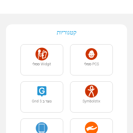
קטגוריות
PCS סמלי
Widgit סמלי
Symbolstix
נוצר ב Grid 3