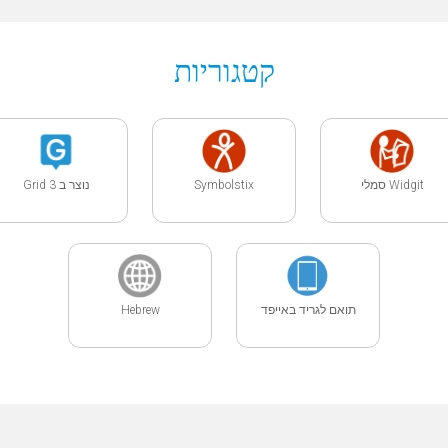
קטגוריות
Widgit סמלי
Symbolstix
נוצר ב Grid 3
תואם לגריד באייפד
Hebrew