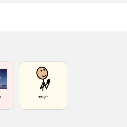
בקשות
אר