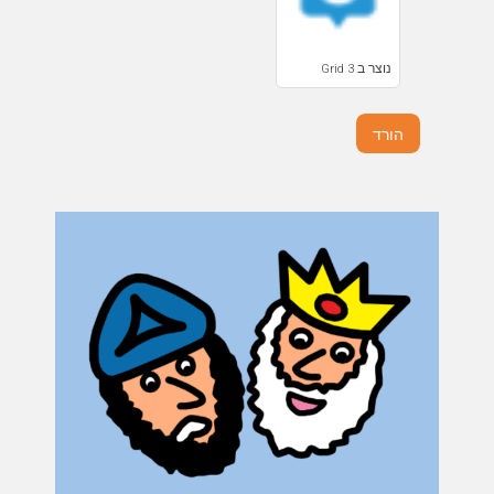
נוצר ב Grid 3
הורד