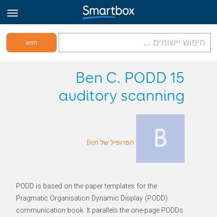
גריד אונליין
Ben C. PODD 15
auditory scanning
היכנס
הירשם לאתר
הפרופיל של Ben
Hebrew
PODD is based on the paper templates for the
Pragmatic Organisation Dynamic Display (PODD)
communication book. It parallels the one-page PODDs