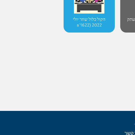
עתק
הקול כלול שחר יולי
2022 (1622's
conflicted copy)
 קשר