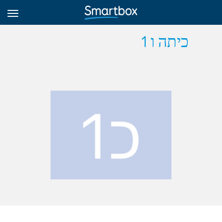
כיתה ו 1
גריד אונליין
היכנס
הירשם לאתר
Hebrew