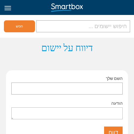
גריד אונליין
דיווח על יישום
היכנס
השם שלך
הירשם לאתר
Hebrew
הודעה