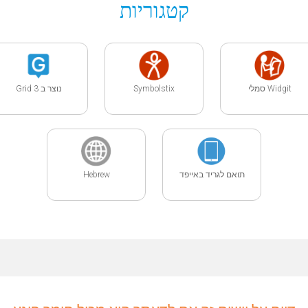
קטגוריות
Widgit סמלי
Symbolstix
נוצר ב Grid 3
תואם לגריד באייפד
Hebrew