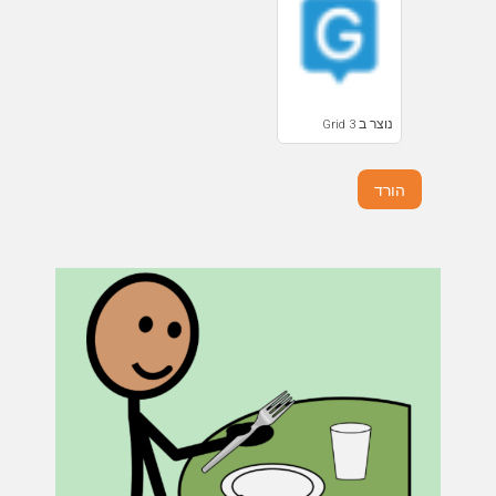
נוצר ב Grid 3
הורד