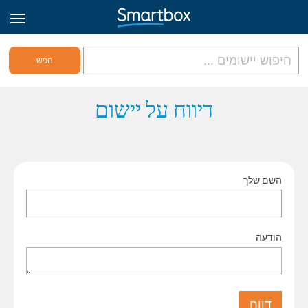
גריד אונליין
דיווח על יישום
היכנס
השם שלך
הירשם לאתר
Hebrew
הודעה