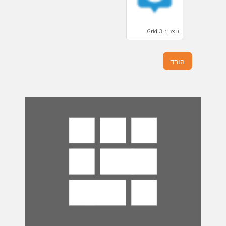
נוצר ב Grid 3
הורד