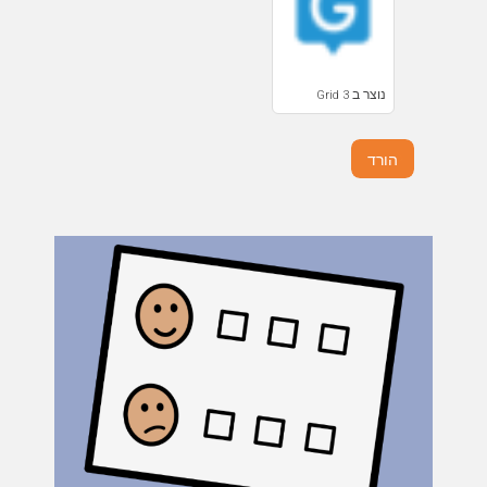
נוצר ב Grid 3
הורד