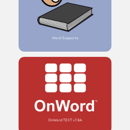
Word Supports
OnWord TEXT v7.8A