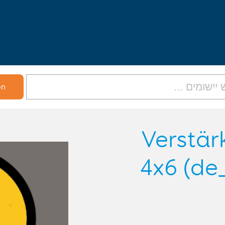
Verstär
4x6 (d