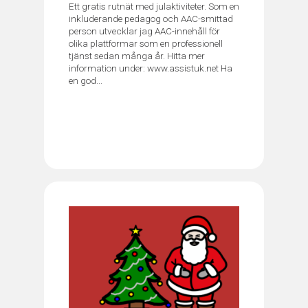
Ett gratis rutnät med julaktiviteter. Som en
inkluderande pedagog och AAC-smittad
person utvecklar jag AAC-innehåll för
olika plattformar som en professionell
tjänst sedan många år. Hitta mer
information under: www.assistuk.net Ha
en god...