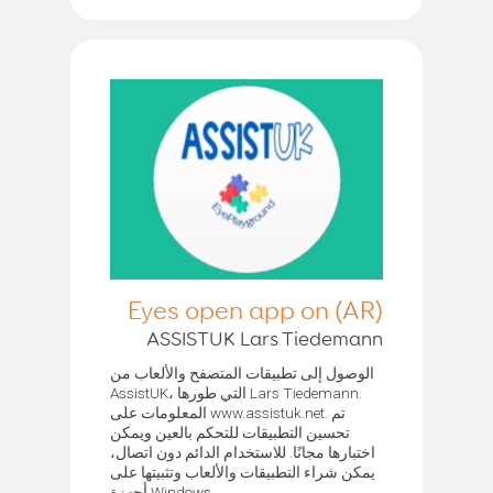
Eyes open app on (AR)
ASSISTUK Lars Tiedemann
الوصول إلى تطبيقات المتصفح والألعاب من
AssistUK، التي طورها Lars Tiedemann.
المعلومات على www.assistuk.net. تم
تحسين التطبيقات للتحكم بالعين ويمكن
اختبارها مجانًا. للاستخدام الدائم دون اتصال،
يمكن شراء التطبيقات والألعاب وتثبيتها على
أجهزة Windows...