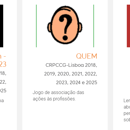
 -
QUEM
23
CRPCCG-Lisboa 2018,
18,
2019, 2020, 2021, 2022,
22,
2023, 2024 e 2025
025
Jogo de associação das
ações às profissões.
oa
Ler
ab
pe
sob