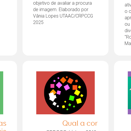
objetivo de avaliar a procura
at
de imagem. Elaborado por
o o
Vânia Lopes UTAAC/CRPCCG
ap
2025
ou
di
"R
Ma
as
Qual a cor