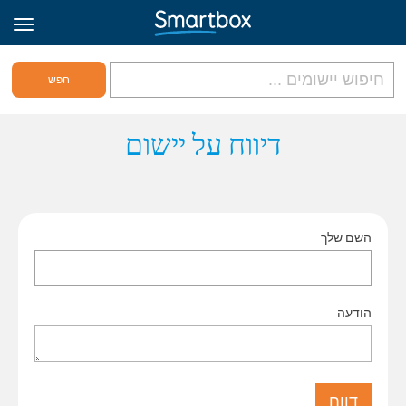
גריד אונליין
דיווח על יישום
היכנס
השם שלך
הירשם לאתר
Hebrew
הודעה