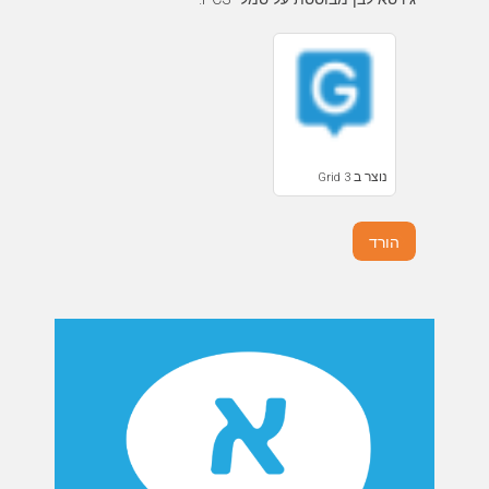
נוצר ב Grid 3
הורד