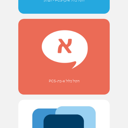
הקול כלול א-בן-PCS - העתק
הקול כלול א-בת-PCS