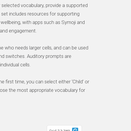
ly selected vocabulary, provide a supported
 set includes resources for supporting
ellbeing, with apps such as Symoji and
n and engagement.
ne who needs larger cells, and can be used
and switches. Auditory prompts are
dividual cells.
first time, you can select either ‘Child’ or
hoose the most appropriate vocabulary for
נוצר ב Grid 3