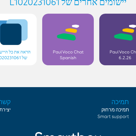
יישומים אחרים של L1020231061
הראה את כל הייש
Paul Voco Chat
Paul Voco C
של L1020231061
Spanish
6.2.26
תמיכה
קשר
תמיכה מרחוק
יצירת
Smart support