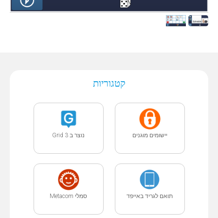
קטגוריות
יישומים מוגנים
נוצר ב Grid 3
תואם לגריד באייפד
סמלי Metacom