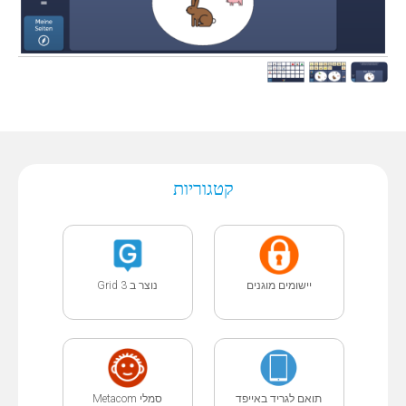
קטגוריות
יישומים מוגנים
נוצר ב Grid 3
תואם לגריד באייפד
סמלי Metacom