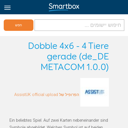
גריד אונליין
Dobble 4x6 - 4 Tiere
gerade (de_DE
היכנס
METACOM 1.0.0)
הירשם לאתר
Hebrew
הפרופיל של AssistUK official upload
Ein beliebtes Spiel. Auf zwei Karten nebeneinander sind
Symbole abgebildet. Welches Symbol ist auf beiden