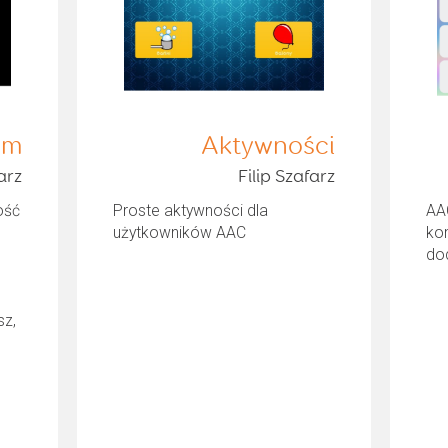
um
Aktywności
arz
Filip Szafarz
ość
Proste aktywności dla
AAC
użytkowników AAC
kom
do
sz,