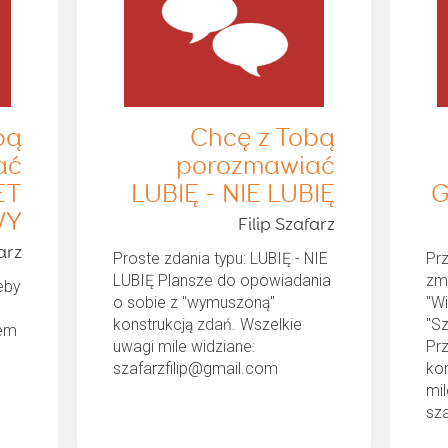
bą
Chcę z Tobą
ać
porozmawiać
ET
LUBIĘ - NIE LUBIĘ
G
WY
Filip Szafarz
arz
Proste zdania typu: LUBIĘ - NIE
Pr
LUBIĘ Plansze do opowiadania
zm
eby
o sobie z "wymuszoną"
"W
konstrukcją zdań. Wszelkie
"S
iem
uwagi mile widziane:
Pr
szafarzfilip@gmail.com
ko
mil
sz