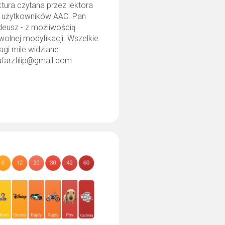
tura czytana przez lektora
a użytkowników AAC. Pan
deusz - z możliwością
olnej modyfikacji. Wszelkie
gi mile widziane:
afarzfilip@gmail.com