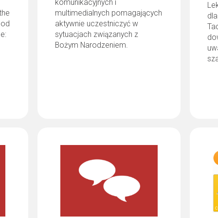
komunikacyjnych i
Lek
the
multimedialnych pomagających
dl
ood
aktywnie uczestniczyć w
Ta
e:
sytuacjach związanych z
dow
Bożym Narodzeniem.
uwa
sz