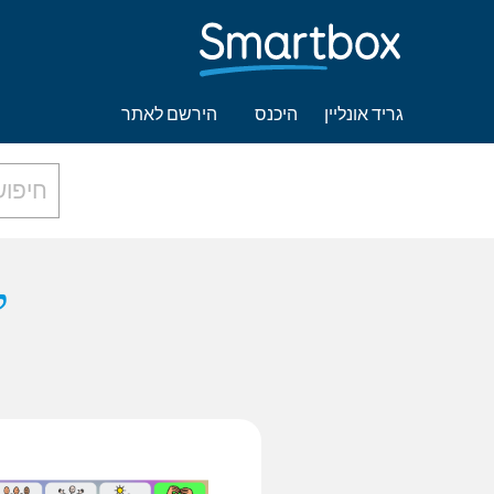
גריד אונליין
היכנס
הירשם לאתר
z