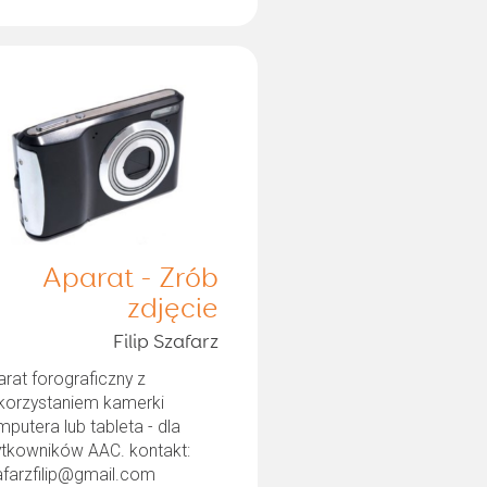
Aparat - Zrób
zdjęcie
Filip Szafarz
rat forograficzny z
korzystaniem kamerki
putera lub tableta - dla
ytkowników AAC. kontakt:
afarzfilip@gmail.com