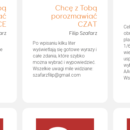
bą
Chcę z Tobą
ać
porozmawiać
CE
CZAT
Ce
obr
arz
Filip Szafarz
pl
Po wpisaniu kilku liter
1/6
le
wyświetlają się gotowe wyrazy i
wie
całe zdania, które szybko
us
można wybrać i wypowiedzieć.
wy
Wszelkie uwagi mile widziane:
AA
szafarzfilip@gmail.com
Wsz