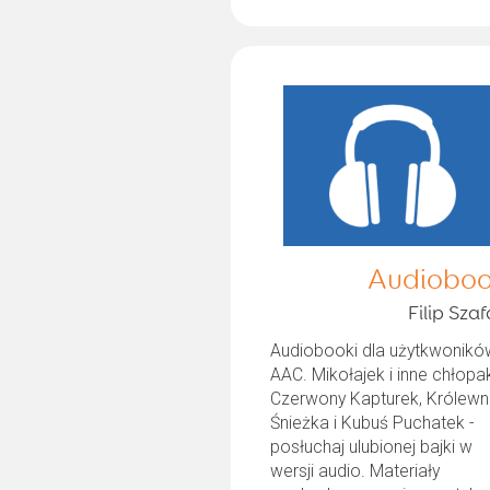
Audioboo
Filip Szaf
Audiobooki dla użytkwonikó
AAC. Mikołajek i inne chłopak
Czerwony Kapturek, Królew
Śnieżka i Kubuś Puchatek -
posłuchaj ulubionej bajki w
wersji audio. Materiały