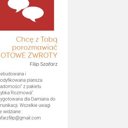
Chcę z Tobą
porozmawiać
OTOWE ZWROTY
Filip Szafarz
zebudowana i
odyfikowana plansza
iadomości" z pakietu
zybka Rozmowa".
zygotowana dla Damiana do
munikacji. Wszelkie uwagi
e widziane:
afarzfilip@gmail.com