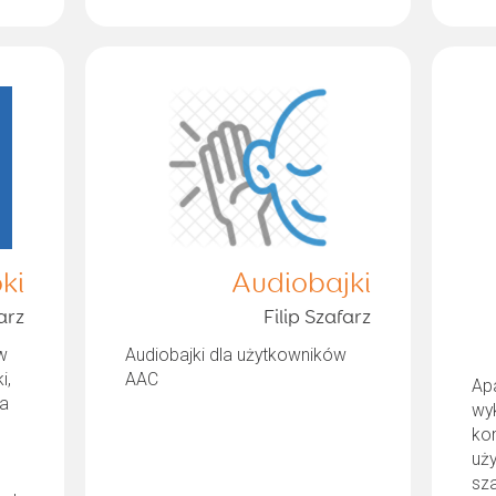
ki
Audiobajki
arz
Filip Szafarz
w
Audiobajki dla użytkowników
i,
AAC
Apa
na
wy
kom
uż
sz