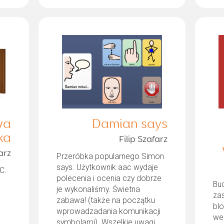
wa
Damian says
ka
Filip Szafarz
arz
Przeróbka popularnego Simon
says. Użytkownik aac wydaje
C.
polecenia i ocenia czy dobrze
Bu
je wykonaliśmy. Świetna
za
zabawa! (także na początku
bl
wprowadzadania komunikacji
we
symbolami). Wszelkie uwagi