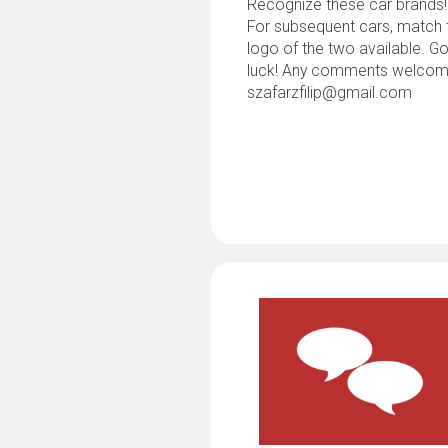
Recognize these car brands!
For subsequent cars, match 
logo of the two available. G
luck! Any comments welcom
szafarzfilip@gmail.com