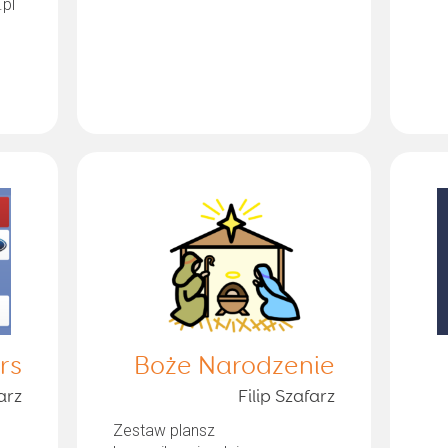
.pl
rs
Boże Narodzenie
arz
Filip Szafarz
Zestaw plansz