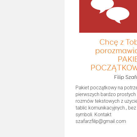
Chcę z To
porozmawi
PAKI
POCZĄTKO
Filip Szaf
Pakiet początkowy na potrz
pierwszych bardzo prostych
rozmów tekstowych z użyc
tablic komunikacyjnych., bez
symboli. Kontakt
szafarzfilip@gmail.com