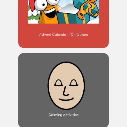
Advent Calendar - Christmas
Calming activities