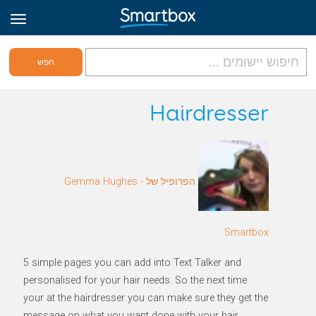
גריד אונליין
Hairdresser
היכנס
הפרופיל של Gemma Hughes -
הירשם לאתר
Hebrew
Smartbox
5 simple pages you can add into Text Talker and
personalised for your hair needs. So the next time
your at the hairdresser you can make sure they get the
message on what you want done with your hair.