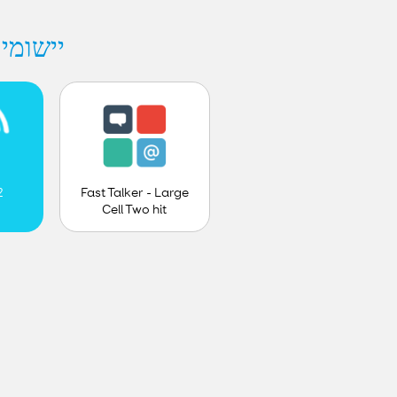
hes - Smartbox
Fast Talker - Large
2
Cell Two hit
prediction