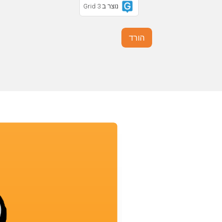
נוצר ב Grid 3
הורד