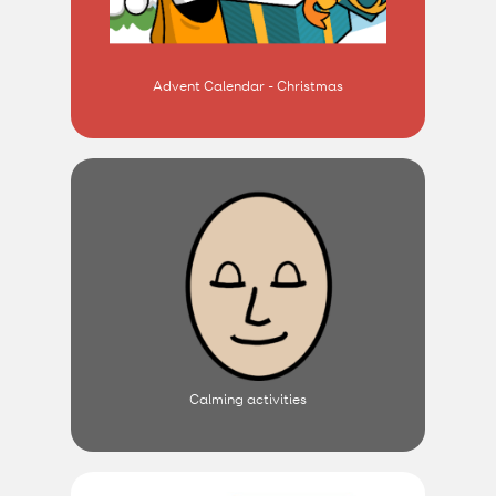
Advent Calendar - Christmas
Calming activities