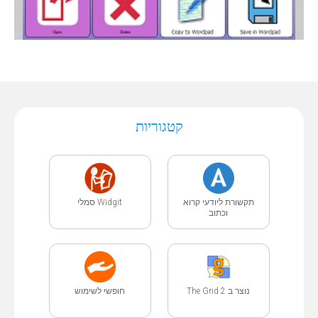
קטגוריות
תקשורת ליודעי קרוא
Widgit סמלי
וכתוב
נוצר ב The Grid 2
חופשי לשימוש