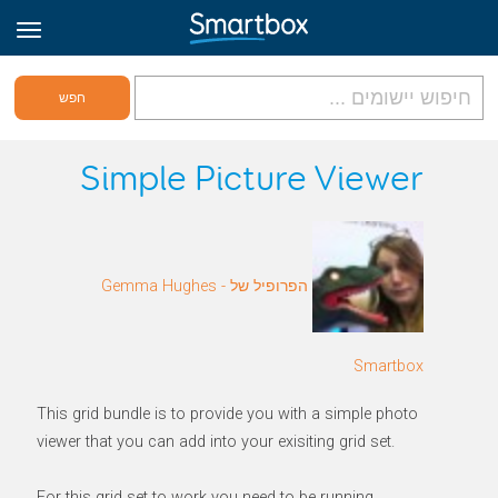
גריד אונליין
Simple Picture Viewer
היכנס
הפרופיל של Gemma Hughes -
הירשם לאתר
Hebrew
Smartbox
This grid bundle is to provide you with a simple photo
viewer that you can add into your exisiting grid set.
For this grid set to work you need to be running